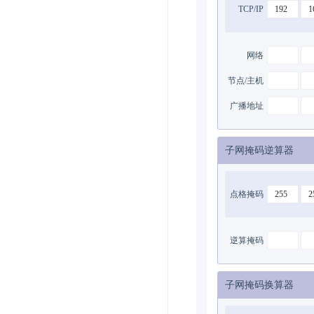
TCP/IP
网络
节点/主机
广播地址
子网掩码逆算器
点格掩码
逆算掩码
子网掩码换算器