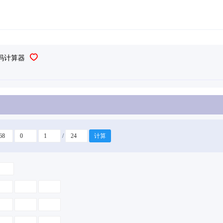
码计算器
/