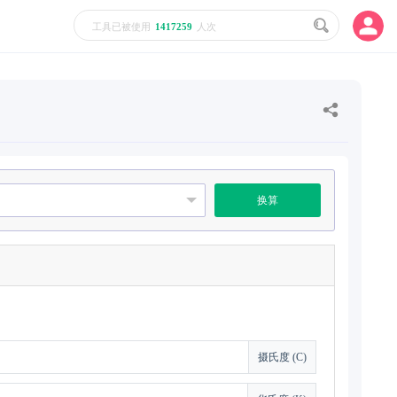
工具已被使用
1417259
人次
换算
摄氏度 (C)